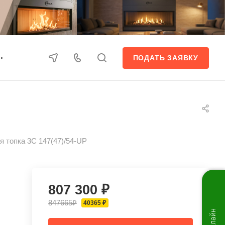
ПОДАТЬ ЗАЯВКУ
я топка 3С 147(47)/54-UP
807 300 ₽
847665₽
40365 ₽