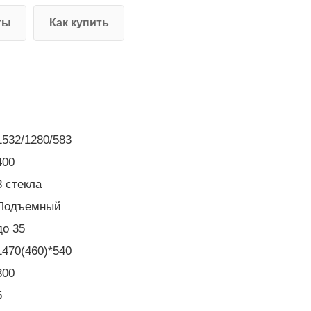
ты
Как купить
1532/1280/583
400
3 стекла
Подъемный
до 35
1470(460)*540
300
5