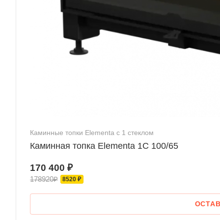
Каминные топки Elementa с 1 стеклом
Каминная топка Elementa 1С 100/65
170 400 ₽
178920₽
8520 ₽
ОСТАВ