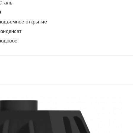
Сталь
9
подъемное открытие
конденсат
подовое