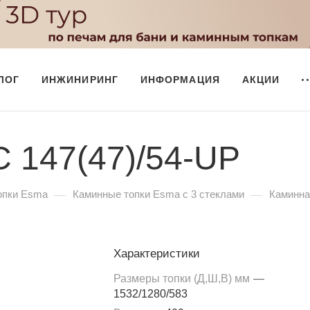
ЛОГ
ИНЖИНИРИНГ
ИНФОРМАЦИЯ
АКЦИИ
С 147(47)/54-UP
—
—
опки Esma
Каминные топки Esma с 3 стеклами
Каминна
Характеристики
Размеры топки (Д,Ш,В) мм
—
1532/1280/583