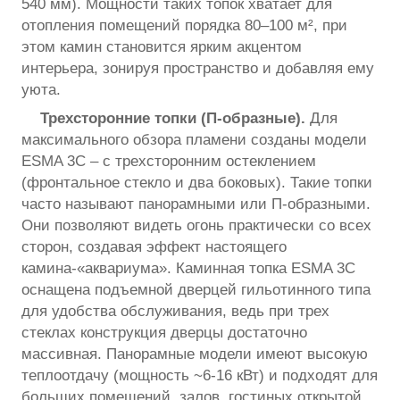
540 мм). Мощности таких топок хватает для
отопления помещений порядка 80–100 м², при
этом камин становится ярким акцентом
интерьера, зонируя пространство и добавляя ему
уюта.
Трехсторонние топки (П-образные).
Для
максимального обзора пламени созданы модели
ESMA 3C – с трехсторонним остеклением
(фронтальное стекло и два боковых). Такие топки
часто называют панорамными или П-образными.
Они позволяют видеть огонь практически со всех
сторон, создавая эффект настоящего
камина-«аквариума». Каминная топка ESMA 3C
оснащена подъемной дверцей гильотинного типа
для удобства обслуживания, ведь при трех
стеклах конструкция дверцы достаточно
массивная. Панорамные модели имеют высокую
теплоотдачу (мощность ~6-16 кВт) и подходят для
больших помещений, залов, гостиных открытой