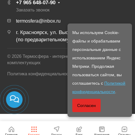
+7 965 648‑07‑90
Заказать звонок
termosfera@inbox.ru
г. Красноярск, ул. Высотная 2в/1
Мы используем Cookie-
(по предварительному созвону с менеджером)
файлы и обрабатываем
персональные данные с
© 2026 Термосфера - интернет магазин печей и
использованием Яндекс
комплектующих
Метрики. Продолжая
Политика конфиденциальности
пользоваться сайтом, вы
соглашаетесь с
Политикой
конфиденциальности
.
Согласен
Главная
Каталог
Регион
Блог
Компания
Отзывы