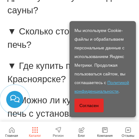
сауны?
▼ Сколько стоит банная
Мы используем Cookie-
файлы и обрабатываем
печь?
персональные данные с
использованием Яндекс
▼ Где купить печь для бани
Метрики. Продолжая
пользоваться сайтом, вы
Красноярске?
соглашаетесь с
Политикой
конфиденциальности
.
▼ Можно ли купить банную
Согласен
печь с установкой?
▼ Какая банная печь
Главная
Каталог
Регион
Блог
Компания
Отзывы