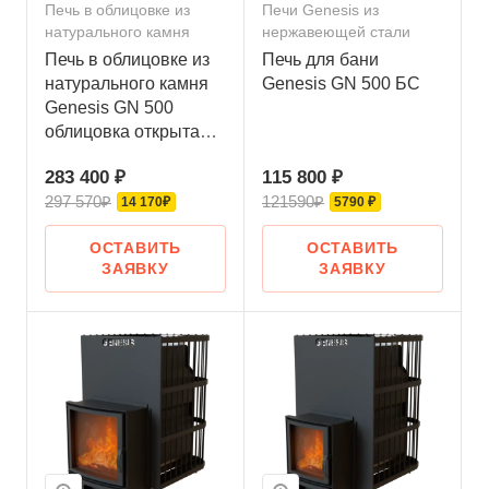
Печь в облицовке из
Печи Genesis из
натурального камня
нержавеющей стали
Печь в облицовке из
Печь для бани
натурального камня
Genesis GN 500 БС
Genesis GN 500
облицовка открытая
пироксенит-элит
283 400 ₽
115 800 ₽
297 570₽
121590₽
14 170₽
5790 ₽
ОСТАВИТЬ
ОСТАВИТЬ
ЗАЯВКУ
ЗАЯВКУ