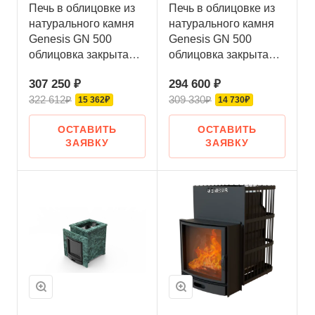
Печь в облицовке из
Печь в облицовке из
натурального камня
натурального камня
Genesis GN 500
Genesis GN 500
облицовка закрытая
облицовка закрытая
со скосом
плоская пироксенит-
307 250 ₽
294 600 ₽
талькохлорит-
элит
322 612₽
309 330₽
шлифовка
15 362₽
14 730₽
ОСТАВИТЬ
ОСТАВИТЬ
ЗАЯВКУ
ЗАЯВКУ