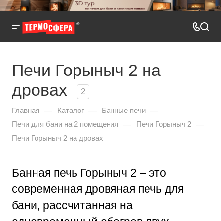
Печи Горыныч 2 на
дровах
2
—
—
—
Главная
Каталог
Банные печи
—
—
Печи для бани на 2 помещения
Печи Горыныч 2
Печи Горыныч 2 на дровах
Банная печь Горыныч 2 – это
современная дровяная печь для
бани, рассчитанная на